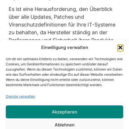
Es ist eine Herausforderung, den Überblick
über alle Updates, Patches und
Virenschutzdefinitionen für Ihre IT-Systeme
zu behalten, da Hersteller ständig an der
Performance und Sicherheit ihrer Produkte
Einwilligung verwalten
arbeiten. Doch mit den Patch-Management-
und Antivirus-Leistungen von Systempartner
Um dir ein optimales Erlebnis zu bieten, verwenden wir Technologien wie
Hagen müssen Sie sich keine Sorgen mehr
Cookies, um Geräteinformationen zu speichern und/oder darauf
zuzugreifen. Wenn du diesen Technologien zustimmst, können wir Daten
machen. Wir übernehmen das für Sie und Ihr
wie das Surfverhalten oder eindeutige IDs auf dieser Website verarbeiten.
Unternehmen in der Region Hagen,
Wenn du deine Einwilligung nicht erteilst oder zurückziehst, können
bestimmte Merkmale und Funktionen beeinträchtigt werden.
Dortmund, Märkischer Kreis, Schwerte,
Wetter, Herdecke und Gevelsberg – von der
Dienste verwalten
automatischen Aktualisierung aller Systeme
über die zentrale Überwachung des
Akzeptieren
Virenschutzes bis zur sofortigen Reaktion auf
Ablehnen
neue Bedrohungen. So können Sie sich auf