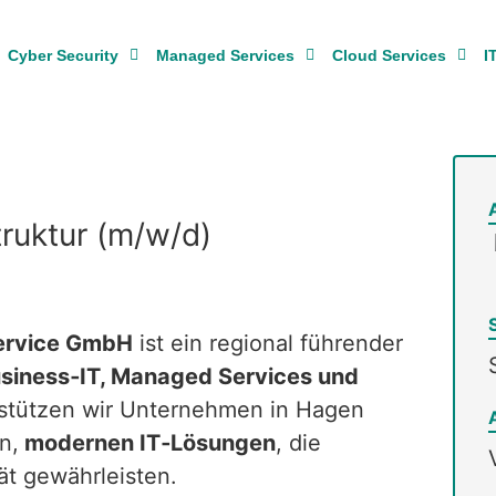
Cyber Security
Managed Services
Cloud Services
I
truktur (m/w/d)
ervice GmbH
ist ein regional führender
siness‑IT, Managed Services und
erstützen wir Unternehmen in Hagen
n,
modernen IT‑Lösungen
, die
tät gewährleisten.