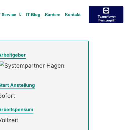
T Service
IT-Blog
Karriere
Kontakt
Teamviewer
Fernzugriff
Arbeitgeber
Start Anstellung
Sofort
Arbeitspensum
Vollzeit