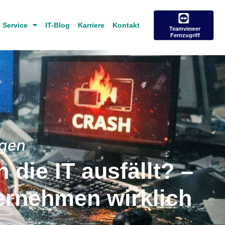
T Service
IT-Blog
Karriere
Kontakt
Teamviewer
Fernzugriff
agen
die IT ausfällt? –
ternehmen wirklich