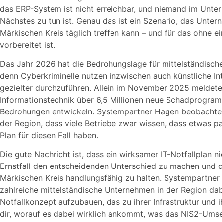
das ERP-System ist nicht erreichbar, und niemand im Unt
Nächstes zu tun ist. Genau das ist ein Szenario, das Unte
Märkischen Kreis täglich treffen kann – und für das ohne ei
vorbereitet ist.
Das Jahr 2026 hat die Bedrohungslage für mittelständische
denn Cyberkriminelle nutzen inzwischen auch künstliche Inte
gezielter durchzuführen. Allein im November 2025 meldete 
Informationstechnik über 6,5 Millionen neue Schadprogramm
Bedrohungen entwickeln. Systempartner Hagen beobachtet 
der Region, dass viele Betriebe zwar wissen, dass etwas pa
Plan für diesen Fall haben.
Die gute Nachricht ist, dass ein wirksamer IT-Notfallplan
Ernstfall den entscheidenden Unterschied zu machen und d
Märkischen Kreis handlungsfähig zu halten. Systempartner
zahlreiche mittelständische Unternehmen in der Region dabe
Notfallkonzept aufzubauen, das zu ihrer Infrastruktur und i
dir, worauf es dabei wirklich ankommt, was das NIS2-Ums