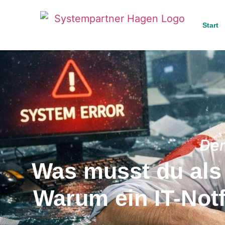
Start
Der
Was musst du als 
Warum ein IT-Notf