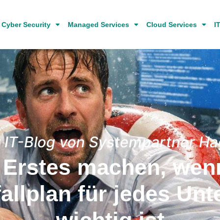
Cyber Security
Managed Services
Cloud Services
I
 IT-Blog von Systempartner H
Erstes machen, wenn 
allplan für jedes Un